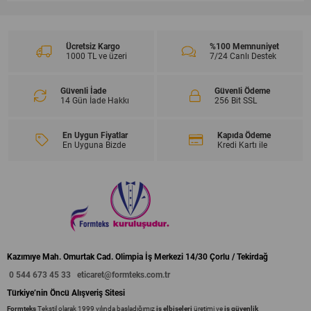
Ücretsiz Kargo
%100 Memnuniyet
1000 TL ve üzeri
7/24 Canlı Destek
Güvenli İade
Güvenli Ödeme
14 Gün İade Hakkı
256 Bit SSL
En Uygun Fiyatlar
Kapıda Ödeme
En Uyguna Bizde
Kredi Kartı ile
Kazımıye Mah. Omurtak Cad. Olimpia İş Merkezi 14/30 Çorlu / Tekirdağ
0 544 673 45 33
eticaret@formteks.com.tr
Türkiye’nin Öncü Alışveriş Sitesi
Formteks
Tekstil olarak 1999 yılında başladığımız
iş elbiseleri
üretimi ve
iş güvenlik