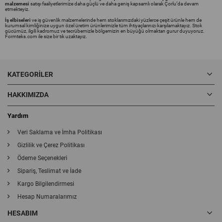
malzemesi
satışı faaliyetlerimize daha güçlü ve daha geniş kapsamlı olarak Çorlu’da devam
etmekteyiz.
İş elbiseleri
ve iş güvenlik malzemelerinde hem stoklarımızdaki yüzlerce çeşit ürünle hem de
kurumsal kimliğinize uygun özel üretim ürünlerimizle tüm ihtiyaçlarınızı karşılamaktayız. Stok
gücümüz, ilgili kadromuz ve tecrübemizle bölgemizin en büyüğü olmaktan gurur duyuyoruz.
Formteks.com ile size bir tık uzaktayız.
KATEGORILER
HAKKIMIZDA
Yardım
Veri Saklama ve İmha Politikası
Gizlilik ve Çerez Politikası
Ödeme Seçenekleri
Sipariş, Teslimat ve İade
Kargo Bilgilendirmesi
Hesap Numaralarımız
HESABIM