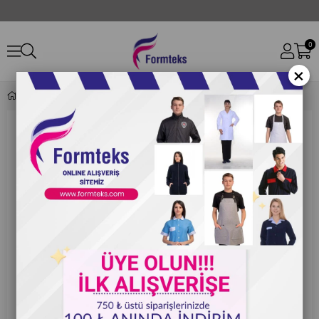
0
×
Formteks Belden Önlük Renkli Cepli