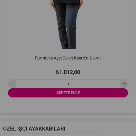
Formteks Garson Papyon Si̇yah
Formteks Eko Garson Şef Klasik Kumaş Pantolon Pileli-Pilesiz
Formteks Aşçı Ceket Kısa Kol Likralı
₺1.012,00
₺107,12
₺250,00
₺461,25
Formteks Aşçı Ceket Kısa Kol Likralı
SEPETE EKLE
SEPETE EKLE
SEPETE EKLE
₺1.012,00
SEPETE EKLE
ÖZEL İŞÇİ AYAKKABILARI