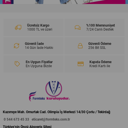
Ücretsiz Kargo
%100 Memnuniyet
1000 TL ve üzeri
7/24 Canlı Destek
Güvenli İade
Güvenli Ödeme
14 Gün İade Hakkı
256 Bit SSL
En Uygun Fiyatlar
Kapıda Ödeme
En Uyguna Bizde
Kredi Kartı ile
Kazımıye Mah. Omurtak Cad. Olimpia İş Merkezi 14/30 Çorlu / Tekirdağ
0 544 673 45 33
eticaret@formteks.com.tr
Türkiye’nin Öncü Alışveriş Sitesi