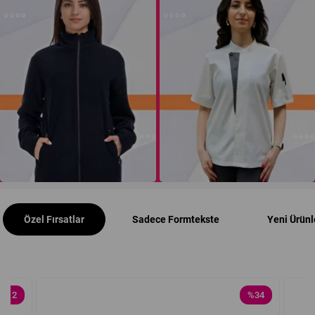
Özel Fırsatlar
Sadece Formtekste
Yeni Ürünl
%12
%34