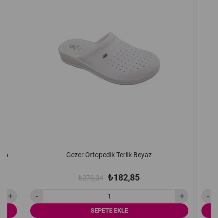
yah
Gezer Ortopedik Terlik Beyaz
₺182,85
₺278,04
SEPETE EKLE