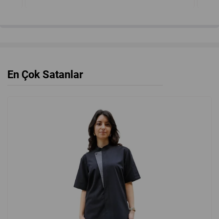
yeni
%46
En Çok Satanlar
ürün