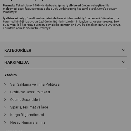
Formteks
Tekstil olarak 1999 yılında başladığımız
iş elbiseleri
üretimi ve
iş güvenlik
malzemesi
satışı faaliyetlerimize daha güçlü ve daha geniş kapsamlı olarak Çorlu’da devam
etmekteyiz.
İş elbiseleri
ve iş güvenlik malzemelerinde hem stoklarımızdaki yüzlerce çeşit ürünle hem de
kurumsal kimliğinize uygun özel üretim ürünlerimizle tüm ihtiyaçlarınızı karşılamaktayız. Stok
gücümüz, ilgili kadromuz ve tecrübemizle bölgemizin en büyüğü olmaktan gurur duyuyoruz.
Formteks.com ile size bir tık uzaktayız.
KATEGORILER
HAKKIMIZDA
Yardım
Veri Saklama ve İmha Politikası
Gizlilik ve Çerez Politikası
Ödeme Seçenekleri
Sipariş, Teslimat ve İade
Kargo Bilgilendirmesi
Hesap Numaralarımız