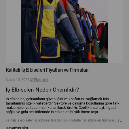
Kaliteli İş Elbiseleri Fiyatları ve Firmaları
Şubat 10, 2025
İŞ Elbiseleri
İş Elbiseleri Neden Önemlidir?
İş elbiseleri, çalışanların güvenliğini ve konforunu sağlamak için
tasarlanmış özel kıyafetlerdir. Sektöre ve çalışma koşullarına göre farklı
malzemeler ve tasarımlar kullanılarak üretilir. Özellikle sanayi, inşaat,
sağlık ve gıda sektörlerinde iş elbiseleri büyük önem taşır.
kaliteli iş elbiseleri, iş elbisesi fiyatları, iş kıyafetleri, iş elbiseleri firmaları, iş güvenliği kıyafetleri, iş elbisesi modelleri, uygun fiyatlı iş elbiseleri, dayanıklı iş kıyafetleri, iş elbiseleri satın al, profesyonel iş kıyafetleri
Devamını oku