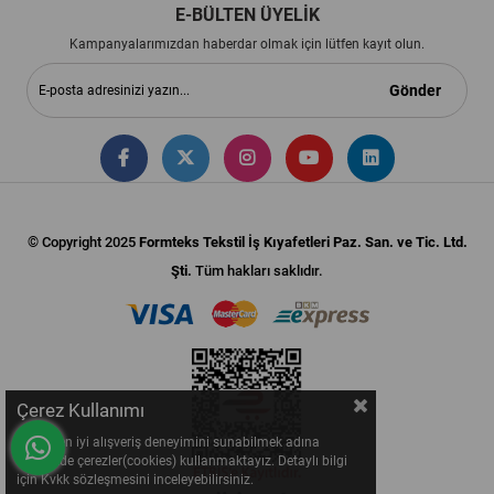
E-BÜLTEN ÜYELİK
Kampanyalarımızdan haberdar olmak için lütfen kayıt olun.
Gönder
© Copyright 2025
Formteks Tekstil İş Kıyafetleri Paz. San. ve Tic. Ltd.
Şti.
Tüm hakları saklıdır.
Çerez Kullanımı
Sizlere en iyi alışveriş deneyimini sunabilmek adına
sitemizde çerezler(cookies) kullanmaktayız. Detaylı bilgi
için Kvkk sözleşmesini inceleyebilirsiniz.