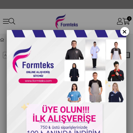
0
×
Blog
Ara
Formteks İş Elbiseleri