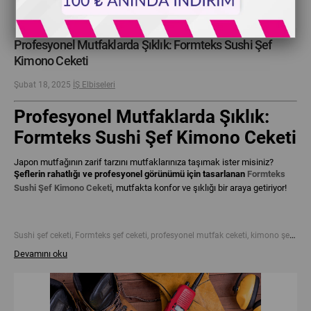
Profesyonel Mutfaklarda Şıklık: Formteks Sushi Şef
Kimono Ceketi
Şubat 18, 2025
İŞ Elbiseleri
Profesyonel Mutfaklarda Şıklık:
Formteks Sushi Şef Kimono Ceketi
Japon mutfağının zarif tarzını mutfaklarınıza taşımak ister misiniz?
Şeflerin rahatlığı ve profesyonel görünümü için tasarlanan
Formteks
Sushi Şef Kimono Ceketi
, mutfakta konfor ve şıklığı bir araya getiriyor!
Sushi şef ceketi, Formteks şef ceketi, profesyonel mutfak ceketi, kimono şef ceketi, sushi restoran ceketi, şef kıyafetleri, mutfak kıyafetleri, restoran kıyafeti, aşçı ceketi, Japon mutfak şef ceketi, şık mutfak ceketi, sushi bar kıyafeti
Devamını oku