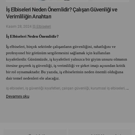
İş Elbiseleri Neden Önemlidir? Çalışan Güvenliği ve
Verimliliğin Anahtarı
Kasım 28, 2024
İŞ Elbiseleri
İş Elbiseleri Neden Önemlidir?
İş elbiseleri, birçok sektörde çalışanların güvenliğini, rahatlığını ve
profesyonel bir görünüm sergilemesini sağlamak için kullanılan
kıyafetlerdir. Günümüzde, iş kıyafetleri yalnızca bir giyim unsuru olmanın
ötesine geçerek iş güvenliği, iş verimliliği ve şirket imajı açısından kritik
bir rol oynamaktadır. Bu yazıda, iş elbiselerinin neden önemli olduğuna
dair temel nedenleri ele alacağız.
iş elbiseleri, iş güvenliği kıyafetleri, çalışan güvenliği, kurumsal iş elbiseleri, profesyonel iş kıyafetleri, iş yeri kıyafet standartları, iş kıyafeti seçimi, iş kıyafetlerinin önemi, işçi kıyafetleri, iş kıyafeti avantajları, iş güvenliği ekipmanları, ergonomik iş kıyafetleri, iş kıyafeti tasarımı, kurumsal imaj ve iş kıyafetleri, iş kıyafeti hijyen standartları.
Devamını oku