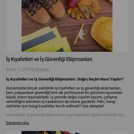
İş Kıyafetleri ve İş Güvenliği Ekipmanları
Şubat 17, 2025
İŞ Elbiseleri
İş Kıyafetleri ve İş Güvenliği Ekipmanları: Doğru Seçim Nasıl Yapılır?
Günümüzde birçok sektörde iş kıyafetleri ve iş güvenliği ekipmanları,
hem çalışanların güvenliği hem de profesyonel bir görünüm açısından
büyük önem taşımaktadır. İş yerinde doğru kıyafet seçimi, çalışma
verimliliğini artırırken iş kazalarının da önüne geçebilir. Peki, hangi
sektörler için hangi kıyafetler tercih edilmeli? İşte detaylar!
iş kıyafetleri, iş güvenliği ekipmanları, aşçı kıyafetleri, garson önlükleri, hemşire forması, reflektörlü iş montları, çelik burunlu iş ayakkabıları, tek kullanımlık iş kıyafetleri, iş elbiseleri, iş güvenliği, baret, iş ayakkabısı, koruyucu ekipman, iş kıyafeti seçimi, iş montu
Devamını oku