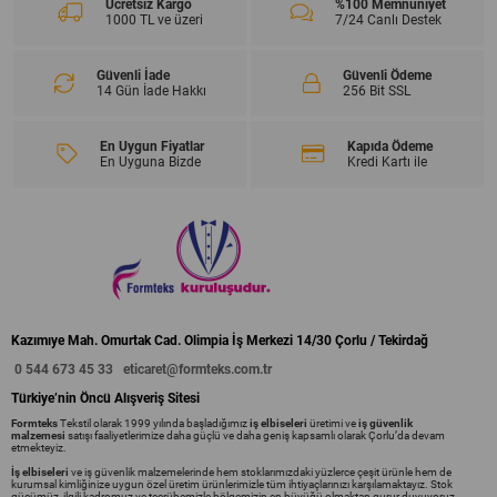
Ücretsiz Kargo
%100 Memnuniyet
1000 TL ve üzeri
7/24 Canlı Destek
Güvenli İade
Güvenli Ödeme
14 Gün İade Hakkı
256 Bit SSL
En Uygun Fiyatlar
Kapıda Ödeme
En Uyguna Bizde
Kredi Kartı ile
Kazımıye Mah. Omurtak Cad. Olimpia İş Merkezi 14/30 Çorlu / Tekirdağ
0 544 673 45 33
eticaret@formteks.com.tr
Türkiye’nin Öncü Alışveriş Sitesi
Formteks
Tekstil olarak 1999 yılında başladığımız
iş elbiseleri
üretimi ve
iş güvenlik
malzemesi
satışı faaliyetlerimize daha güçlü ve daha geniş kapsamlı olarak Çorlu’da devam
etmekteyiz.
İş elbiseleri
ve iş güvenlik malzemelerinde hem stoklarımızdaki yüzlerce çeşit ürünle hem de
kurumsal kimliğinize uygun özel üretim ürünlerimizle tüm ihtiyaçlarınızı karşılamaktayız. Stok
gücümüz, ilgili kadromuz ve tecrübemizle bölgemizin en büyüğü olmaktan gurur duyuyoruz.