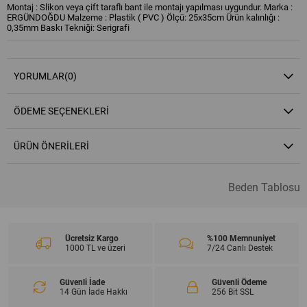
Montaj : Slikon veya çift taraflı bant ile montajı yapılması uygundur. Marka :
ERGÜNDOĞDU Malzeme : Plastik ( PVC ) Ölçü: 25x35cm Ürün kalınlığı :
0,35mm Baskı Tekniği: Serigrafi
YORUMLAR
(0)
ÖDEME SEÇENEKLERI
ÜRÜN ÖNERILERI
Beden Tablosu
Ücretsiz Kargo
%100 Memnuniyet
1000 TL ve üzeri
7/24 Canlı Destek
Güvenli İade
Güvenli Ödeme
14 Gün İade Hakkı
256 Bit SSL