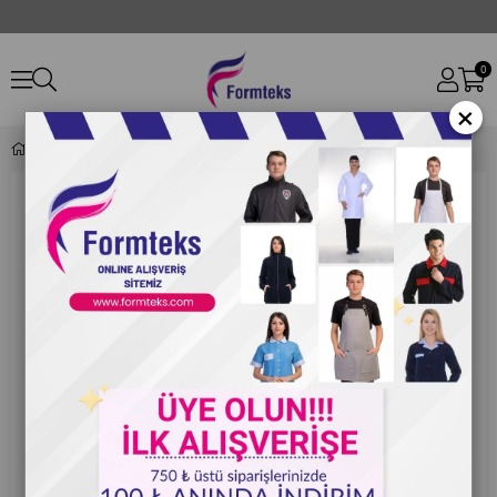
0
×
Ergündoğdu 47 Elektrikçinin İşini Elektrikçilere Bırakın PVC Uyarı Levhası 25 x 35 cm