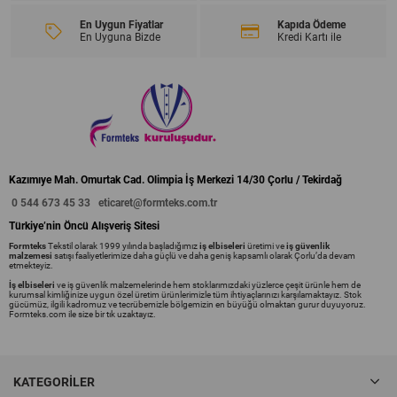
En Uygun Fiyatlar
Kapıda Ödeme
En Uyguna Bizde
Kredi Kartı ile
Kazımıye Mah. Omurtak Cad. Olimpia İş Merkezi 14/30 Çorlu / Tekirdağ
0 544 673 45 33
eticaret@formteks.com.tr
Türkiye’nin Öncü Alışveriş Sitesi
Formteks
Tekstil olarak 1999 yılında başladığımız
iş elbiseleri
üretimi ve
iş güvenlik
malzemesi
satışı faaliyetlerimize daha güçlü ve daha geniş kapsamlı olarak Çorlu’da devam
etmekteyiz.
İş elbiseleri
ve iş güvenlik malzemelerinde hem stoklarımızdaki yüzlerce çeşit ürünle hem de
kurumsal kimliğinize uygun özel üretim ürünlerimizle tüm ihtiyaçlarınızı karşılamaktayız. Stok
gücümüz, ilgili kadromuz ve tecrübemizle bölgemizin en büyüğü olmaktan gurur duyuyoruz.
Formteks.com ile size bir tık uzaktayız.
KATEGORILER